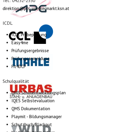
Tel.: 04232-2550
direktion@pts-voelkermarkt.ksn.at
ICDL
ICDL Probeprüfung
Easy4me
Prüfungsergebnisse
Prüfungsanmeldung
Fit4DCP
Schulqualität
QMS Schulentwicklungsplan
IQES Selbstevaluation
QMS Dokumentation
Playmit - Bildungsmanager
Schutzbuch/Blackout