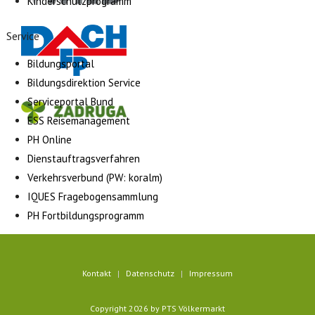
Kinderschutzprogramm
Service
Bildungsportal
Bildungsdirektion Service
Serviceportal Bund
ESS Reisemanagement
PH Online
Dienstauftragsverfahren
Verkehrsverbund (PW: koralm)
IQUES Fragebogensammlung
PH Fortbildungsprogramm
Kontakt
Datenschutz
Impressum
Copyright 2026 by PTS Völkermarkt