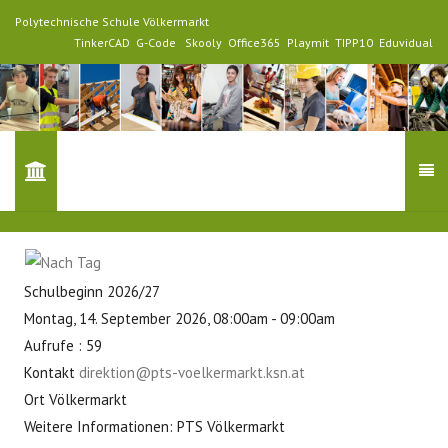
Polytechnische Schule Völkermarkt
TinkerCAD
G-Code
Skooly
Office365
Playmit
TIPP10
Eduvidual
Schulbeginn 2026/27
Montag, 14. September 2026, 08:00am - 09:00am
Aufrufe
: 59
Kontakt
direktion@pts-voelkermarkt.ksn.at
Ort
Völkermarkt
Weitere Informationen: PTS Völkermarkt