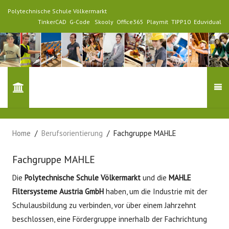
Polytechnische Schule Völkermarkt
TinkerCAD
G-Code
Skooly
Office365
Playmit
TIPP10
Eduvidual
Home
Berufsorientierung
Fachgruppe MAHLE
Fachgruppe MAHLE
Die
Polytechnische Schule Völkermarkt
und die
MAHLE
Filtersysteme Austria GmbH
haben, um die Industrie mit der
Schulausbildung zu verbinden, vor über einem Jahrzehnt
beschlossen, eine Fördergruppe innerhalb der Fachrichtung