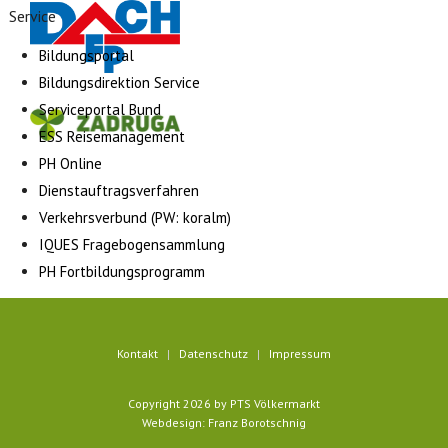
Service
Bildungsportal
Bildungsdirektion Service
Serviceportal Bund
ESS Reisemanagement
PH Online
Dienstauftragsverfahren
Verkehrsverbund (PW: koralm)
IQUES Fragebogensammlung
PH Fortbildungsprogramm
Kontakt
Datenschutz
Impressum
Copyright 2026 by PTS Völkermarkt
Webdesign: Franz Borotschnig