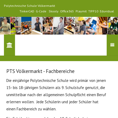
Polytechnische Schule Völkermarkt
TinkerCAD
G-Code
Skooly
Office365
Playmit
TIPP10
Eduvidual
PTS Völkermarkt - Fachbereiche
Die einjährige Polytechnische Schule wird primär von jenen
15- bis 18-jährigen Schülern als
9. Schulstufe
genutzt, die
unmittelbar nach der allgemeinen Schulpflicht einen
Beruf
erlernen
wollen. Jede Schülerin und jeder Schüler hat
einen Fachbereich zu wählen.