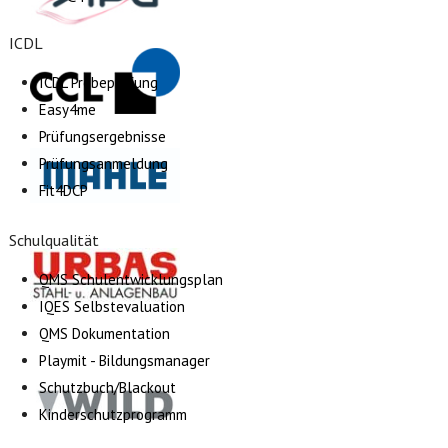
ICDL
ICDL Probeprüfung
Easy4me
Prüfungsergebnisse
Prüfungsanmeldung
Fit4DCP
Schulqualität
QMS Schulentwicklungsplan
IQES Selbstevaluation
QMS Dokumentation
Playmit - Bildungsmanager
Schutzbuch/Blackout
Kinderschutzprogramm