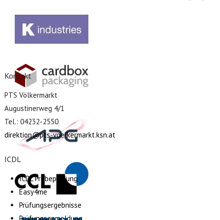
Kontakt
PTS Völkermarkt
Augustinerweg 4/1
Tel.: 04232-2550
direktion@pts-voelkermarkt.ksn.at
ICDL
ICDL Probeprüfung
Easy4me
Prüfungsergebnisse
Prüfungsanmeldung