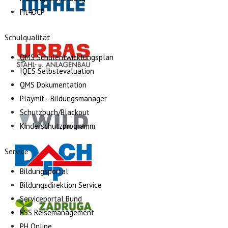
Fit4DCP
Schulqualität
QMS Schulentwicklungsplan
IQES Selbstevaluation
QMS Dokumentation
Playmit - Bildungsmanager
Schutzbuch/Blackout
Kinderschutzprogramm
Service
Bildungsportal
Bildungsdirektion Service
Serviceportal Bund
ESS Reisemanagement
PH Online