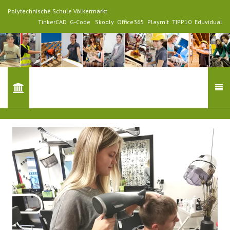
Polytechnische Schule Völkermarkt
TinkerCAD
G-Code
Skooly
Office365
Playmit
TIPP10
Eduvidual