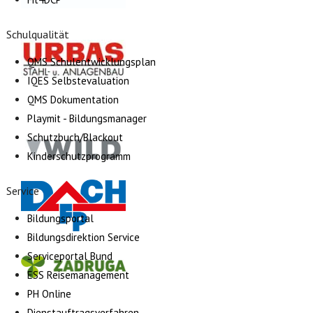
Schulqualität
QMS Schulentwicklungsplan
IQES Selbstevaluation
QMS Dokumentation
Playmit - Bildungsmanager
Schutzbuch/Blackout
Kinderschutzprogramm
Service
Bildungsportal
Bildungsdirektion Service
Serviceportal Bund
ESS Reisemanagement
PH Online
Dienstauftragsverfahren