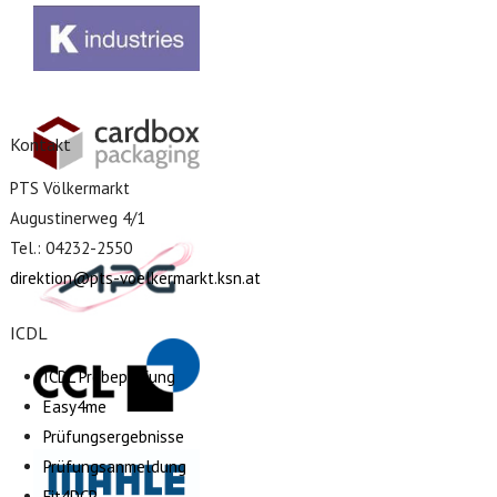
Kontakt
PTS Völkermarkt
Augustinerweg 4/1
Tel.: 04232-2550
direktion@pts-voelkermarkt.ksn.at
ICDL
ICDL Probeprüfung
Easy4me
Prüfungsergebnisse
Prüfungsanmeldung
Fit4DCP